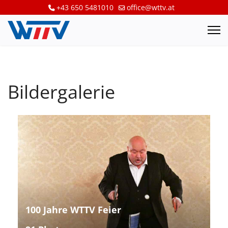
+43 650 5481010
office@wttv.at
Bildergalerie
100 Jahre WTTV Feier